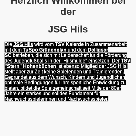
Herzlich Willkommen bei
der
JSG Hils
Die
JSG Hils
wird
vom
TSV Kaierde
in Zusammenarbeit
mit dem
TuSpo Grünenplan
und dem
Delligser
SC
betrieben, die sich mit Leidenschaft für die Förderung
des Jugendfußballs in der "Hilsmulde" einsetzen. Der
TSV
"Stern" Hohenbüchen
ist ebenso Mitglied der JSG Hils,
stellt aber zur Zeit keine Spielenden und Trainierenden.
Gegründet aus dem Wunsch, Kindern und Jugendlichen
optimale Bedingungen für ihre sportliche Entwicklung zu
bieten, bildet die Spielgemeinschaft seit Mitte der 80er
Jahre ein starkes und solides Fundament für
Nachwuchsspielerinnen und Nachwuchsspieler.